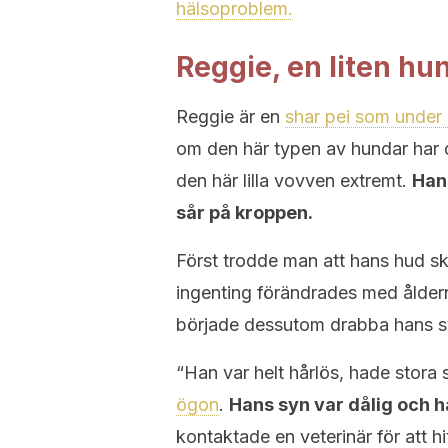
hälsoproblem.
Reggie, en liten hu
Reggie är en
shar pei som under 
om den här typen av hundar har de
den här lilla vovven extremt.
Hans
sår på kroppen.
Först trodde man att hans hud sku
ingenting förändrades med ålder
började dessutom drabba hans s
“Han var helt hårlös, hade stor
ögon
.
Hans syn var dålig och 
kontaktade en veterinär för att hi