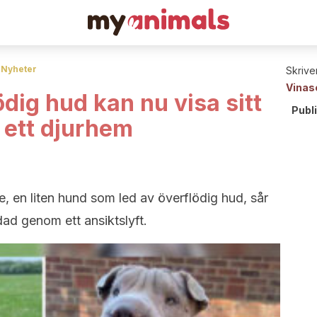
Nyheter
Skrive
Vinas
dig hud kan nu visa sitt
Publ
 ett djurhem
, en liten hund som led av överflödig hud, sår
d genom ett ansiktslyft.