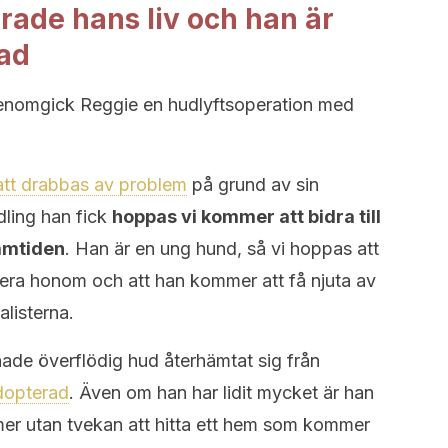
rade hans liv och han är
rad
genomgick Reggie en hudlyftsoperation med
tt drabbas av problem
på grund av sin
ling han fick
hoppas vi kommer att bidra till
amtiden
. Han är en ung hund, så vi hoppas att
tera honom och att han kommer att få njuta av
alisterna.
hade överflödig hud återhämtat sig från
adopterad
. Även om han har lidit mycket är han
mer utan tvekan att hitta ett hem som kommer