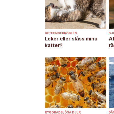
BETEENDEPROBLEM
DJ
Leker eller slåss mina
A
katter?
rä
RYGGRADSLÖSA DJUR
DÄ