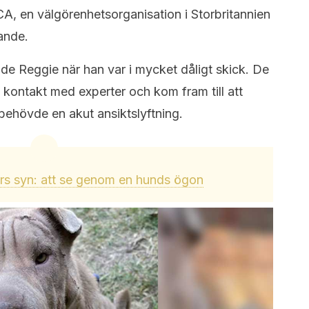
A, en välgörenhetsorganisation i Storbritannien
ande.
e Reggie när han var i mycket dåligt skick. De
ontakt med experter och kom fram till att
ehövde en akut ansiktslyftning.
s syn: att se genom en hunds ögon