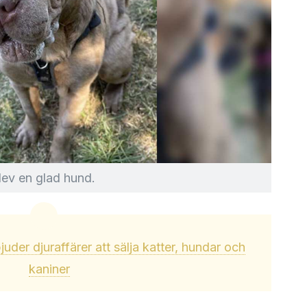
blev en glad hund.
uder djuraffärer att sälja katter, hundar och
kaniner