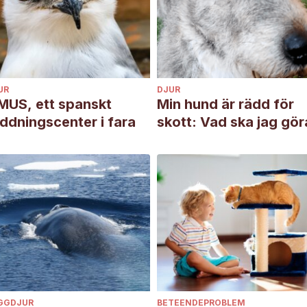
UR
DJUR
MUS, ett spanskt
Min hund är rädd för
ddningscenter i fara
skott: Vad ska jag gör
GGDJUR
BETEENDEPROBLEM