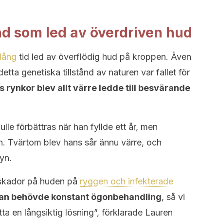
nd som led av överdriven hud
lång
tid led av överflödig hud på kroppen. Även
tta genetiska tillstånd av naturen var fallet för
 rynkor blev allt värre ledde till besvärande
lle förbättras när han fyllde ett år, men
n. Tvärtom blev hans sår ännu värre, och
yn.
a skador på huden på
ryggen och infekterade
han behövde konstant ögonbehandling
, så vi
tta en långsiktig lösning”, förklarade Lauren