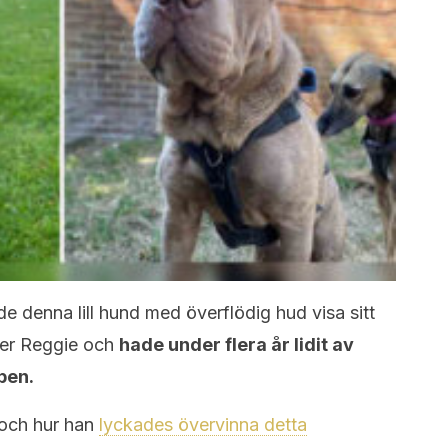
e denna lill hund med överflödig hud visa sitt
eter Reggie och
hade under flera år lidit av
pen.
och hur han
lyckades övervinna detta