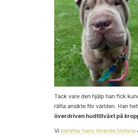
Tack vare den hjälp han fick kund
rätta ansikte för världen. Han h
överdriven hudtillväxt på krop
Vi
berättar hans rörande historia