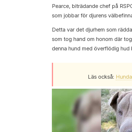
Pearce, biträdande chef på RSPC
som jobbar för djurens välbefinn
Detta var det djurhem som räddad
som tog hand om honom där tog k
denna hund med överflödig hud b
Läs också:
Hundar