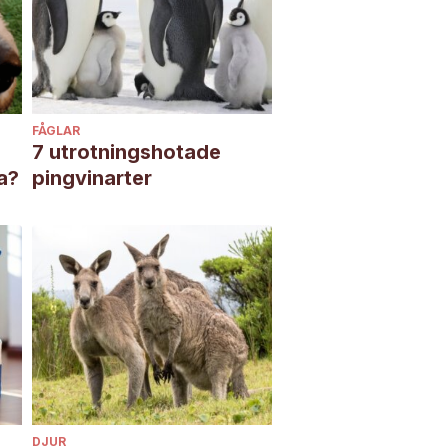
FÅGLAR
7 utrotningshotade
a?
pingvinarter
DJUR