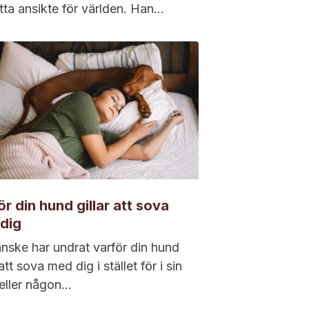
ätta ansikte för världen. Han...
ör din hund gillar att sova
dig
nske har undrat varför din hund
 att sova med dig i stället för i sin
eller någon...