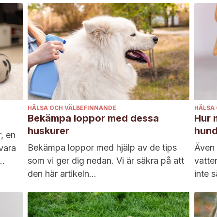
HÄLSA OCH VÄLBEFINNANDE
HÄLSA
Bekämpa loppor med dessa
Hur 
huskurer
hund
, en
Bekämpa loppor med hjälp av de tips
Även 
vara
som vi ger dig nedan. Vi är säkra på att
vatte
den här artikeln...
inte s
kor