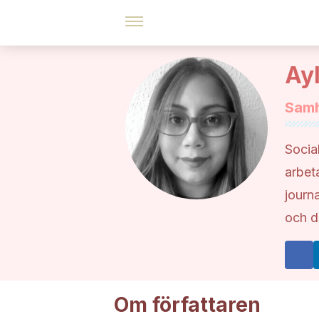
Ay
Samh
Socia
arbet
journ
och d
Om författaren