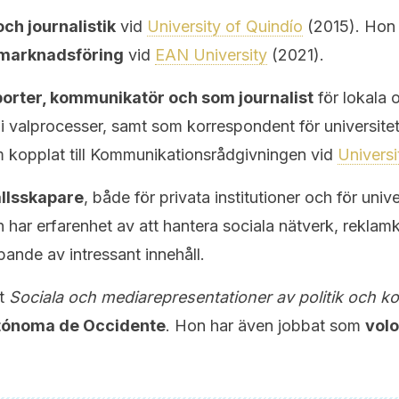
ch journalistik
vid
University of Quindío
(2015). Hon 
l marknadsföring
vid
EAN University
(2021).
porter, kommunikatör och som journalist
för lokala 
 valprocesser, samt som korrespondent för universite
kopplat till K
ommunikationsrådgivningen
vid
Universi
llsskapare
, både för privata institutioner och för uni
 har erfarenhet av att hantera sociala nätverk, rekla
ande av intressant innehåll.
et
Sociala och mediarepresentationer av politik och k
tónoma de Occidente
. Hon har även jobbat som
vol