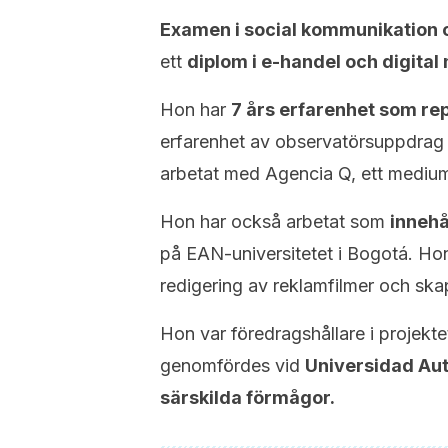
Examen i social kommunikation o
ett
diplom i e-handel och digita
Hon har
7 års erfarenhet som re
erfarenhet av observatörsuppdrag i
arbetat med Agencia Q, ett medium 
Hon har också arbetat som
innehå
på EAN-universitetet i Bogotá. Hon
redigering av reklamfilmer och skap
Hon var föredragshållare i projekt
genomfördes vid
Universidad Au
särskilda förmågor.