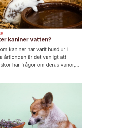
ER
ker kaniner vatten?
om kaniner har varit husdjur i
 årtionden är det vanligt att
skor har frågor om deras vanor,
 om kaniner dricker vatten. Denna
 omfattar den optimala mängden...