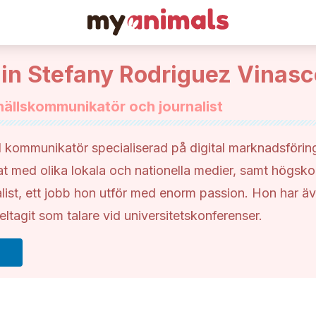
lin Stefany Rodriguez Vinasc
ällskommunikatör och journalist
l kommunikatör specialiserad på digital marknadsförin
at med olika lokala och nationella medier, samt högsko
alist, ett jobb hon utför med enorm passion. Hon har ä
eltagit som talare vid universitetskonferenser.