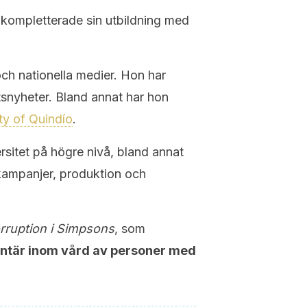
kompletterade sin utbildning med
och nationella medier. Hon har
tsnyheter. Bland annat har hon
ty of Quindío
.
versitet på högre nivå, bland annat
mkampanjer, produktion och
orruption i Simpsons
, som
ontär inom vård av personer med