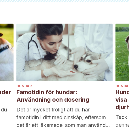
HUNDAR
HUNDA
nder
Famotidin för hundar:
Hund
Användning och dosering
visa 
djur
r du
Det är mycket troligt att du har
Tack 
famotidin i ditt medicinskåp, eftersom
denna
det är ett läkemedel som man använder