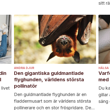
sitt r
inom...
ANDRA DJUR
HÄLSA
din
Den gigantiska guldmantlade
Varf
l
flyghunden, världens största
med 
pollinatör
livet
Du ka
Den guldmantlade flyghunden är en
gillar
fladdermusart som är världens största
säng 
pollinerare och en stor fröspridare. Dess