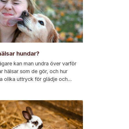
hälsar hundar?
gare kan man undra över varför
r hälsar som de gör, och hur
 olika uttryck för glädje och
askning dessa djur egentligen har.
r märkt att när...