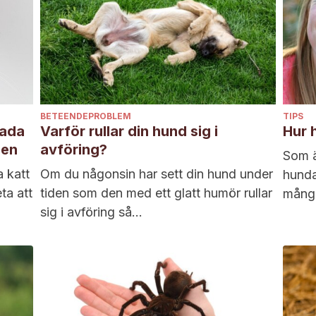
BETEENDEPROBLEM
TIPS
bada
Varför rullar din hund sig i
Hur 
gen
avföring?
Som ä
 katt
Om du någonsin har sett din hund under
hunda
ta att
tiden som den med ett glatt humör rullar
många
sig i avföring så...
överr
Du ha