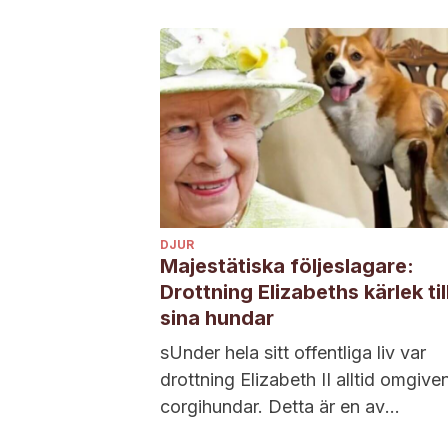
DJUR
Majestätiska följeslagare:
Drottning Elizabeths kärlek til
sina hundar
sUnder hela sitt offentliga liv var
drottning Elizabeth II alltid omgive
corgihundar. Detta är en av
anledningarna till att...