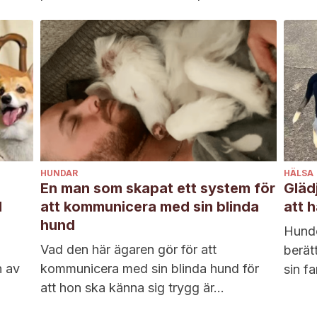
vetenskapliga namn är Acerodon...
HUNDAR
HÄLSA
En man som skapat ett system för
Gläd
l
att kommunicera med sin blinda
att h
hund
Hunde
Vad den här ägaren gör för att
berät
n av
kommunicera med sin blinda hund för
sin fa
att hon ska känna sig trygg är...