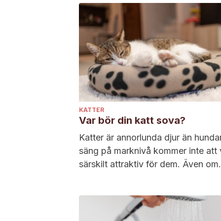
KATTER
Var bör din katt sova?
Katter är annorlunda djur än hundar
säng på marknivå kommer inte att 
särskilt attraktiv för dem. Även om
denna preferens för många männis
låter som en petitess så...