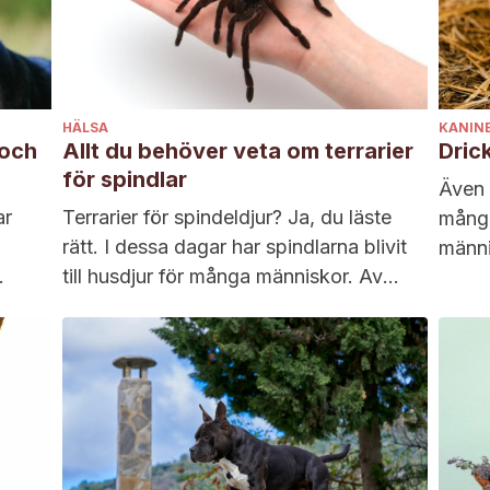
HÄLSA
KANIN
 och
Allt du behöver veta om terrarier
Dric
för spindlar
Även 
ar
Terrarier för spindeldjur? Ja, du läste
många
rätt. I dessa dagar har spindlarna blivit
männi
till husdjur för många människor. Av
t.ex.
denna...
fråga