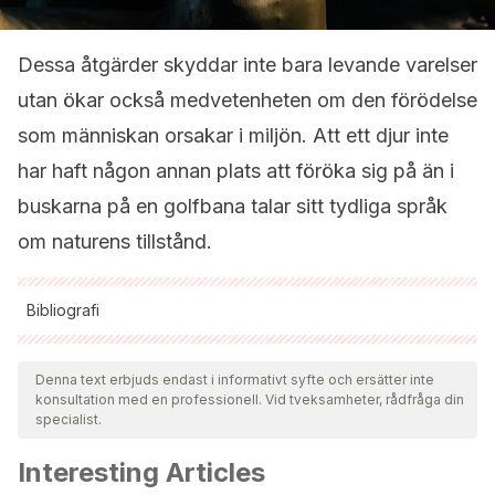
Dessa åtgärder skyddar inte bara levande varelser
utan ökar också medvetenheten om den förödelse
som människan orsakar i miljön. Att ett djur inte
har haft någon annan plats att föröka sig på än i
buskarna på en golfbana talar sitt tydliga språk
om naturens tillstånd.
Bibliografi
Samtliga citerade källor har granskats noggrant av vårt team
för att säkerställa deras kvalitet, tillförlitlighet, aktualitet och
Denna text erbjuds endast i informativt syfte och ersätter inte
konsultation med en professionell. Vid tveksamheter, rådfråga din
giltighet. Bibliografin för denna artikel ansågs vara tillförlitlig
specialist.
och av akademisk eller vetenskaplig noggrannhet.
Interesting Articles
Chilvers, B.L. 2015. Phocarctos hookeri. The IUCN Red List