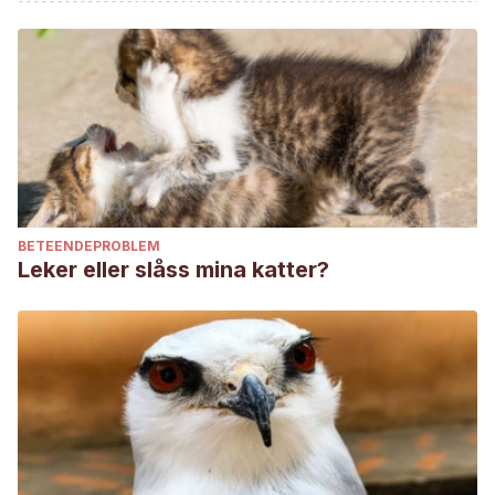
of Threatened Species 2015: e.T17026A1306343.
Lewis, L. (January, 2021). Breaking! Compassionate City In
New Zealand Closes Busy Road To Protect An
Endangered Nesting Sea Lion & Her Pup. World Animal
News. Disponible en:
https://worldanimalnews.com/breaking-a-compassionate-
city-in-new-zealand-closes-busy-road-to-protect-an-
endangered-sea-lion-her-pup/
BETEENDEPROBLEM
Unknown. (Enero, 2021). Cierran una calle en Nueva
Leker eller slåss mina katter?
Zelanda para que un león marino pueda cuidar a su cría.
Actualidad RT. Disponible:
https://actualidad.rt.com/viral/380642-cierran-carretera-
nueva-zelanda-leon-marino-cuidar-cachorro