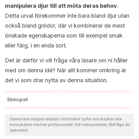
manipulera djur till att möta deras behov
.
Detta urval förekommer inte bara bland djur utan
också bland grödor, där vi kombinerar de mest
önskade egenskaperna som till exempel smak
eller färg, i en enda sort.
Det är därför vi vill fråga våra läsare om ni håller
med om denna idé? När allt kommer omkring är
det vi som drar nytta av denna situation.
Bibliografi
Samtliga citerade källor har granskats noggrant av vårt team
för att säkerställa deras kvalitet, tillförlitlighet, aktualitet och
Denna text erbjuds endast i informativt syfte och ersätter inte
konsultation med en professionell. Vid tveksamheter, rådfråga din
giltighet. Bibliografin för denna artikel ansågs vara tillförlitlig
specialist.
och av akademisk eller vetenskaplig noggrannhet.