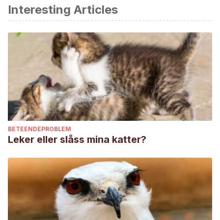
Interesting Articles
Nolte, W., Thailer, G. and Kuehn, C. Selection signatures in
four German warmblood horse breeds: tracing breeding
history in the modern sport horse. PLoS ONE (2019) 14(4).
https://www.nature.com/scitable/topicpage/genetics-of-
dog-breeding-434/
https://en.wikipedia.org/wiki/Selective_breeding
Malgorzata, P., Tadeusz, M. et al. Diversifying selection
between pure-breed and free-breeding dogs inferred
from genome-wide SNP analysis. Genetics Society of
BETEENDEPROBLEM
America. (2016) 6: 2285-2298.
Leker eller slåss mina katter?
Michael D. Breed and Janice Moore. Chapter 3- Behavioral
Genetics. Animal Behavior (Second Edition) (2016) 71-107