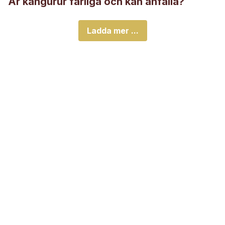
Är kängurur farliga och kan anfalla?
Ladda mer ...