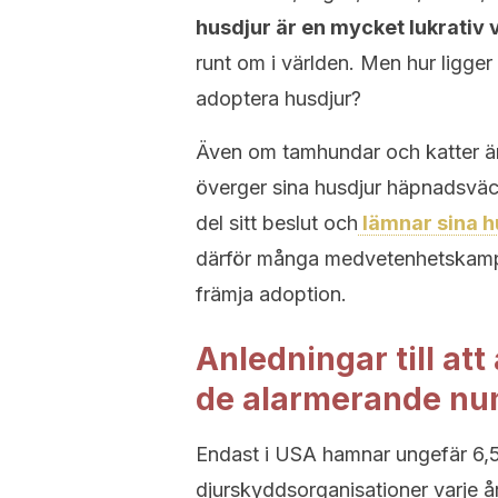
husdjur är en mycket lukrativ
runt om i världen. Men hur ligger
adoptera husdjur?
Även om tamhundar och katter är
överger sina husdjur häpnadsväc
del sitt beslut och
lämnar sina hu
därför många medvetenhetskampa
främja adoption.
Anledningar till at
de alarmerande num
Endast i USA hamnar ungefär 6,5
djurskyddsorganisationer varje år