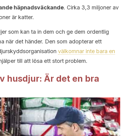
farande häpnadsväckande
. Cirka 3,3 miljoner av
ner är katter.
ljer som kan ta in dem och ge dem ordentlig
a när det händer. Den som adopterar ett
n djurskyddsorganisation
välkomnar inte bara en
jälper till att lösa ett stort problem.
av husdjur: Är det en bra