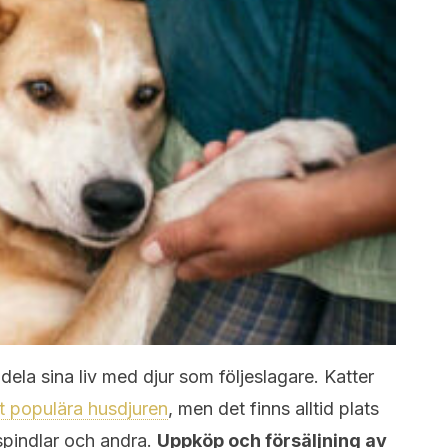
dela sina liv med djur som följeslagare. Katter
t populära husdjuren
, men det finns alltid plats
, spindlar och andra.
Uppköp och försäljning av