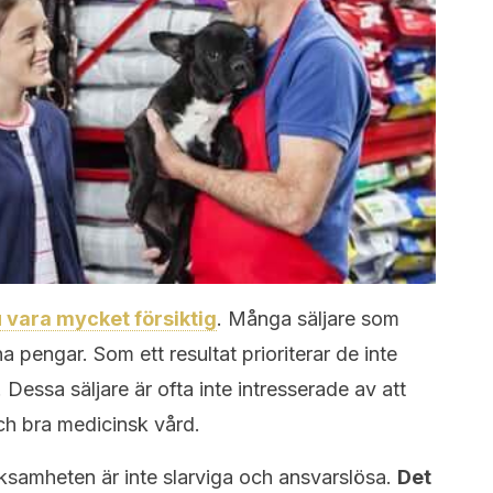
vara mycket försiktig
. Många säljare som
äna pengar. Som ett resultat prioriterar de inte
 Dessa säljare är ofta inte intresserade av att
och bra medicinsk vård.
rksamheten är inte slarviga och ansvarslösa.
Det