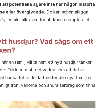
ll att potentiella ägare inte har någon historia
se eller övergivande
. De kan schemalägga
ppfyller minimikraven för att kunna adoptera ett
nytt husdjur? Vad sägs om ett
uxen?
när en familj vill ta hem ett nytt husdjur tänker
nge. Faktum är att det verkar som att det är
et här sättet är det lättare för den nya familjen
r enligt tron, vanorna och andra särdrag som finns