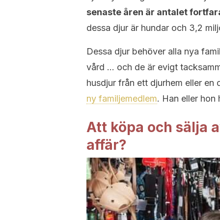
senaste åren är antalet fort
dessa djur är hundar och 3,2 miljo
Dessa djur behöver alla nya fami
vård … och de är evigt tacksamm
husdjur från ett djurhem eller e
ny familjemedlem
. Han eller hon h
Att köpa och sälja 
affär?