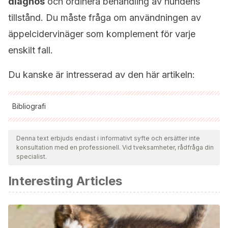
diagnos
och ordinera behandling av hundens
tillstånd. Du måste fråga om användningen av
äppelcidervinäger som komplement för varje
enskilt fall.
Du kanske är intresserad av den här artikeln:
Bibliografi
Samtliga citerade källor har granskats noggrant av vårt team
för att säkerställa deras kvalitet, tillförlitlighet, aktualitet och
Denna text erbjuds endast i informativt syfte och ersätter inte
konsultation med en professionell. Vid tveksamheter, rådfråga din
giltighet. Bibliografin för denna artikel ansågs vara tillförlitlig
specialist.
och av akademisk eller vetenskaplig noggrannhet.
Interesting Articles
Suárez, M. E. C. (2008). Remedios caseros para perros y
gatos. La Cúpula.
Stein, D. (2004). The Natural Remedy Book for Dogs and
Cats. B. Jain Publishers.