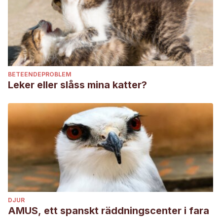
Mitre, A. R., & Burgoa, I. (2013). ¡Fuera Pulgas! Manual para
el control de pulgas en animales de compañía. (1.a ed.). A.
Robles Mitre.
Vinagre de manzana – Revistas UNMSM. Recogido el 27
de junio en
BETEENDEPROBLEM
https://www.usmp.edu.pe/recursoshumanos/concurso2013/pdf/
Leker eller slåss mina katter?
Apple cider vinegar for dogs: benefits and uses. Recogido
el 27 de junio en
https://www.greatpetcare.com/wellness/apple-cider-
vinegar-for-dogs/
DJUR
AMUS, ett spanskt räddningscenter i fara