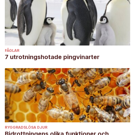
FÅGLAR
7 utrotningshotade pingvinarter
RYGGRADSLÖSA DJUR
Bidrottningens olika funktioner och