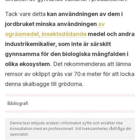
Tack vare detta
kan användningen av dem i
jordbruket minska användningen
av
ogräsmedel, insektsdödande
medel och andra
industrikemikalier, som inte är särskilt
gynnsamma för den biologiska mångfalden i
olika ekosystem
. Det rekommenderas att lämna
remsor av oklippt gräs var 70:e meter för att locka
denna skalbagge till grödorna.
Bibliografi
Samtliga citerade källor har granskats noggrant av vårt team
för att säkerställa deras kvalitet, tillförlitlighet, aktualitet och
Denna text erbjuds endast i informativt syfte och ersätter inte
konsultation med en professionell. Vid tveksamheter, rådfråga din
giltighet. Bibliografin för denna artikel ansågs vara tillförlitlig
specialist.
och av akademisk eller vetenskaplig noggrannhet.