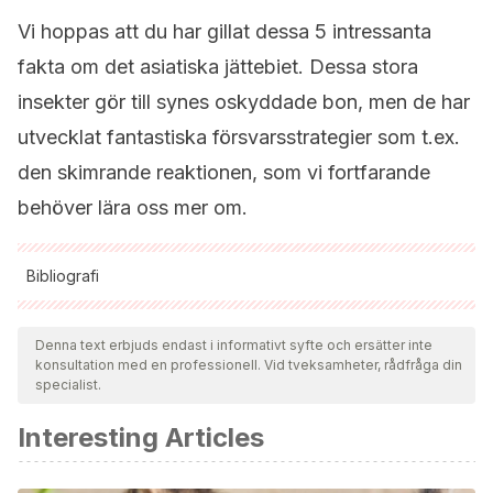
Vi hoppas att du har gillat dessa 5 intressanta
fakta om det asiatiska jättebiet. Dessa stora
insekter gör till synes oskyddade bon, men de har
utvecklat fantastiska försvarsstrategier som t.ex.
den skimrande reaktionen, som vi fortfarande
behöver lära oss mer om.
Bibliografi
Samtliga citerade källor har granskats noggrant av vårt team
för att säkerställa deras kvalitet, tillförlitlighet, aktualitet och
Denna text erbjuds endast i informativt syfte och ersätter inte
konsultation med en professionell. Vid tveksamheter, rådfråga din
giltighet. Bibliografin för denna artikel ansågs vara tillförlitlig
specialist.
och av akademisk eller vetenskaplig noggrannhet.
Interesting Articles
Jack, C., Lucky, A., & Ellis, J. (2015). Giant honey bee
Apis
dorsata fabricius
(Insecta: Hymenoptera: Apidae).