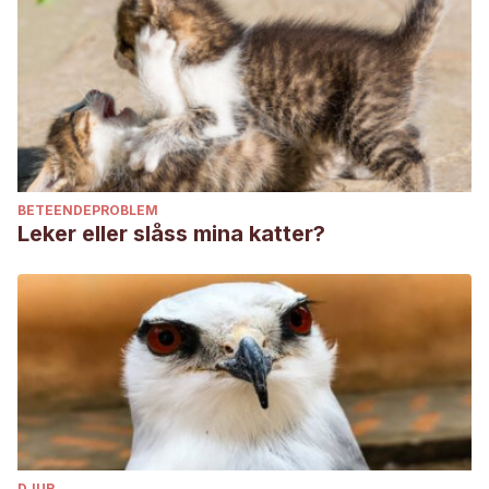
University of Florida. Recuperado el 29 de enero de 2023,
disponible en: https://edis.ifas.ufl.edu/publication/IN1119
Kastberger, G., Schmelzer, E., & Kranner, I. (2008). Social
waves in giant honeybees repel hornets.
PloS one
, 3(9),
e3141.
Vijayan, S., Warrant, E., & Somanathan, H. (2022). Defensive
shimmering responses in Apis dorsata are triggered by
BETEENDEPROBLEM
dark stimuli moving against a bright background.
Journal of
Leker eller slåss mina katter?
Experimental Biology
, 225(17), jeb244716.
DJUR