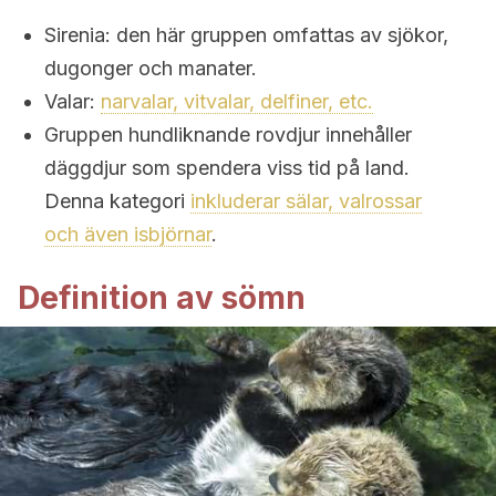
Sirenia: den här gruppen omfattas av sjökor,
dugonger och manater.
Valar:
narvalar, vitvalar, delfiner, etc.
Gruppen hundliknande rovdjur innehåller
däggdjur som spendera viss tid på land.
Denna kategori
inkluderar sälar, valrossar
och även isbjörnar
.
Definition av sömn