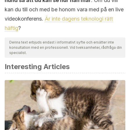
hund så att du kan se hur han mår
. Om du vill
kan du till och med be honom vara med på en live
videokonferens.
Är inte dagens teknologi rätt
häftig
?
Denna text erbjuds endast i informativt syfte och ersätter inte
konsultation med en professionell. Vid tveksamheter, rådfråga din
specialist.
Interesting Articles